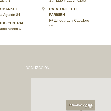
Lucia 1
Santiago y La Almozara
Y MARKET
RATATOUILLE LE
ía Agustín 84
PARISIEN
Pª Echegaray y Caballero
ADO CENTRAL
12
José Atarés 3
LOCALIZACIÓN