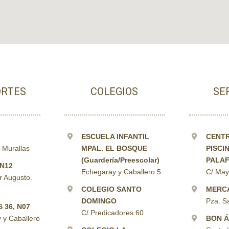
RTES
COLEGIOS
SE
ESCUELA INFANTIL
CENTR
r-Murallas
MPAL. EL BOSQUE
PISCI
(Guardería/Preescolar)
PALA
 N12
Echegaray y Caballero 5
C/ May
r Augusto.
COLEGIO SANTO
MERC
DOMINGO
Pza. S
 36, N07
C/ Predicadores 60
 y Caballero
BON 