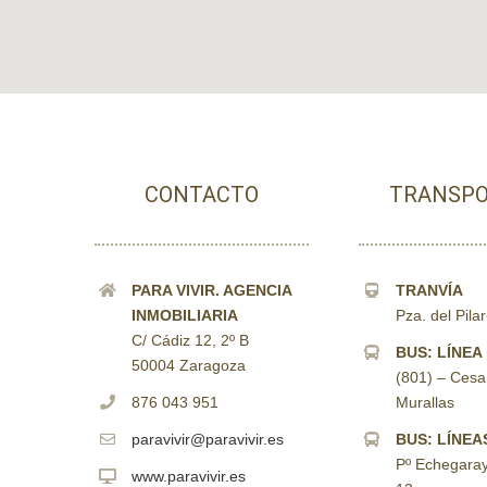
CONTACTO
TRANSPO
PARA VIVIR. AGENCIA
TRANVÍA
INMOBILIARIA
Pza. del Pila
C/ Cádiz 12, 2º B
BUS: LÍNEA
50004 Zaragoza
(801) – Cesa
876 043 951
Murallas
paravivir@paravivir.es
BUS: LÍNEAS
Pº Echegaray
www.paravivir.es