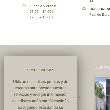
12
Lunes a Viernes:
BUS: LÍNEAS
09:00 – 14:00 h.
Pza. de Euro
17:00 – 19:00 h.
SEGUIMI
LEY DE COOKIES
Utilizamos cookies propias y de
terceros para prestar nuestros
VIVIR EN EL CASCO HISTÓRICO
servicios y recoger información
¿Quieres más información sobre esta
estadística anónima. Si continúa
promoción?
navegando está dando su