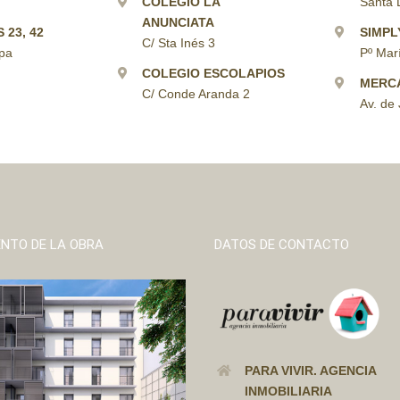
COLEGIO LA
Santa 
ANUNCIATA
 23, 42
SIMPL
C/ Sta Inés 3
pa
Pº Mar
COLEGIO ESCOLAPIOS
MERC
C/ Conde Aranda 2
Av. de 
ENTO DE LA OBRA
DATOS DE CONTACTO
PARA VIVIR. AGENCIA
INMOBILIARIA